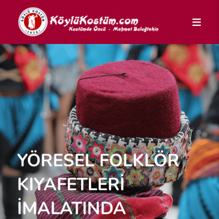
YÖRESEL FOLKLÖR
KIYAFETLERİ
İMALATINDA