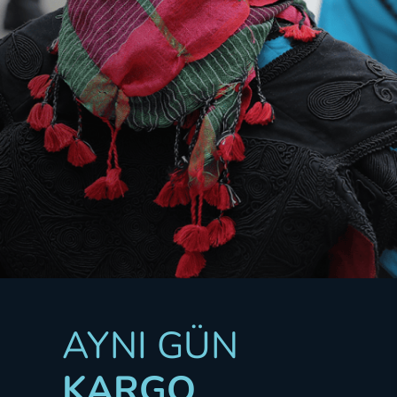
1976’DAN BU YANA ÖNCÜ
MARKAYIZ
AYNI GÜN
KARGO