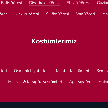
Bitlis Yöresi
Diyarbakır Yöresi
Elazığ Yöresi
Gazia
Yöresi
Üsküp Yöresi
Silifke Yöresi
Van Yöresi
An
Kostümlerimiz
leri
Osmanlı Kıyafetleri
Mehter Kostümleri
Semaz
r
Hacıvat & Karagöz Kostümleri
Ağa Kıyafeti
Anka