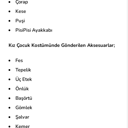
Çorap
Kese
Puşi
PisiPisi Ayakkabı
Kız Çocuk Kostümünde Gönderilen Aksesuarlar;
Fes
Tepelik
Üç Etek
Önlük
Başörtü
Gömlek
Şalvar
Kemer