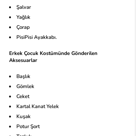
Şalvar
Yağlık
Çorap
PisiPisi Ayakkabı.
Erkek Çocuk Kostümünde Gönderilen
Aksesuarlar
Başlık
Gömlek
Ceket
Kartal Kanat Yelek
Kuşak
Potur Şort